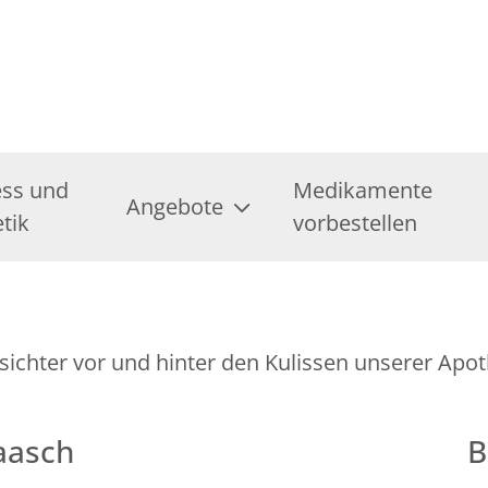
ess und
Medikamente
Angebote
tik
vorbestellen
esichter vor und hinter den Kulissen unserer Apo
aasch
B