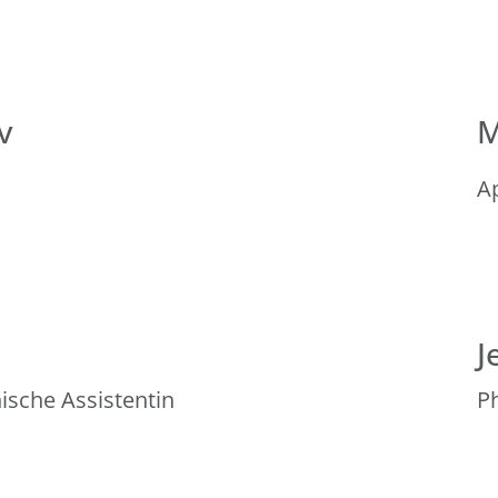
v
M
A
J
sche Assistentin
P