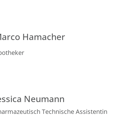
arco Hamacher
potheker
essica Neumann
harmazeutisch Technische Assistentin