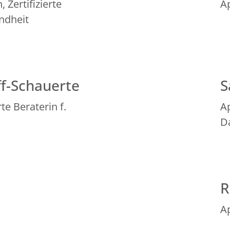
 Zertifizierte
A
ndheit
ff-Schauerte
S
te Beraterin f.
Ap
D
R
A