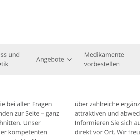
ess und
Medikamente
Angebote
tik
vorbestellen
e bei allen Fragen
gebote bis hin zu
den zur Seite – ganz
attraktiven und abwec
chnitten. Unser
Informieren Sie sich 
iner kompetenten
direkt vor Ort. Wir fre