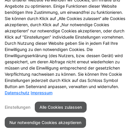
© Alle Rechte vorbehalten. Nachdruck – auch
Angebote zu optimieren. Einige Funktionen dieser Website
auszugsweise – ist nicht gestattet! Alle Angaben
benötigen Ihre Zustimmung, um einwandfrei zu funktionieren.
gelten, solange der Vorrat reicht. Druckfehler
Sie können durch Klick auf „Alle Cookies zulassen“ alle Cookies
vorbehalten. Alle Preise in Euro inkl. MwSt.
akzeptieren, durch Klick auf „Nur notwendige Cookies
4
BVP = niedrigster Gesamtpreis innerhalb der letzten
akzeptieren“ nur notwendige Cookies akzeptieren, oder durch
30 Tage vor der Preisermäßigung
Klick auf "Einstellungen" individuelle Einstellungen vornehmen.
5
Durch Nutzung dieser Website geben Sie in jedem Fall Ihre
Zu Risiken und Nebenwirkungen lesen Sie die
Einwilligung zu den notwendigen Cookies. Die
Packungsbeilage und fragen Sie Ihre Tierärztin, Ihren
Einwilligungserklärung (des Nutzers, bzw. dessen Gerät) wird
6
Tierarzt oder in Ihrer Apotheke.
Biozide vorsichtig
gespeichert, um deren Abfrage nicht erneut wiederholen zu
verwenden. Vor Gebrauch stets Etikett und
müssen und die Einwilligung entsprechend der gesetzlichen
Produktinformation lesen.
Verpflichtung nachweisen zu können. Sie können Ihre Cookie
Einstellungen jederzeit durch Klick auf das Schloss Symbol
Button am Seitenrand anpassen, verwalten und widerrufen.
Datenschutz
Impressum
Kontakt
Impressum
Datenschutz
Einstellungen
Alle Cookies zulassen
Barrierefreiheit
Nur notwendige Cookies akzeptieren
© 2026 Hofgarten Apotheke