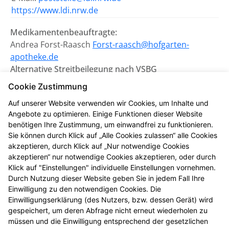
https://www.ldi.nrw.de
Medikamentenbeauftragte:
Andrea Forst-Raasch
Forst-raasch@hofgarten-
apotheke.de
Alternative Streitbeilegung nach VSBG
Wir sind bemüht, eventuelle
Cookie Zustimmung
Meinungsverschiedenheiten aus unserem Vertrag
Auf unserer Website verwenden wir Cookies, um Inhalte und
einvernehmlich beizulegen. Uns erreichen Sie dazu
Angebote zu optimieren. Einige Funktionen dieser Website
auch per E-Mail unter
info@hofgarten-apotheke.de
.
benötigen Ihre Zustimmung, um einwandfrei zu funktionieren.
Sie können durch Klick auf „Alle Cookies zulassen“ alle Cookies
Wir nehmen nicht an einem
akzeptieren, durch Klick auf „Nur notwendige Cookies
Streitbeilegungsverfahren vor einer
akzeptieren“ nur notwendige Cookies akzeptieren, oder durch
Verbraucherschlichtungsstelle teil.
Klick auf "Einstellungen" individuelle Einstellungen vornehmen.
Durch Nutzung dieser Website geben Sie in jedem Fall Ihre
Einwilligung zu den notwendigen Cookies. Die
Zuständig ist die Universalschlichtungsstelle des
Einwilligungserklärung (des Nutzers, bzw. dessen Gerät) wird
Zentrums für Schlichtung e.V., Straßburger Straße 8,
gespeichert, um deren Abfrage nicht erneut wiederholen zu
77694 Kehl am Rhein (
https://www.verbraucher-
müssen und die Einwilligung entsprechend der gesetzlichen
schlichter.de
).