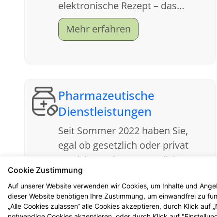
elektronische Rezept – das
sogenannte eRezept. Lesen Sie
Mehr erfahren
gerne unsere für Sie erstellten
FAQ.
Pharmazeutische
Dienstleistungen
Seit Sommer 2022 haben Sie,
egal ob gesetzlich oder privat
versichert, einen gesetzlichen
Cookie Zustimmung
Anspruch auf neue
Mehr erfahren
Auf unserer Website verwenden wir Cookies, um Inhalte und Angeb
pharmazeutische
dieser Website benötigen Ihre Zustimmung, um einwandfrei zu funk
Dienstleistungen. Hier finden Sie
„Alle Cookies zulassen“ alle Cookies akzeptieren, durch Klick auf
notwendige Cookies akzeptieren, oder durch Klick auf "Einstellun