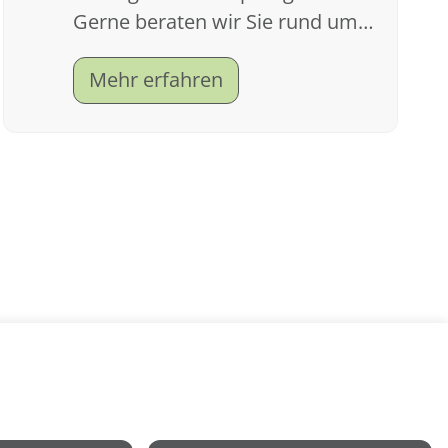
Gerne beraten wir Sie rund um
das Thema Impfungen und
Mehr erfahren
impfen Sie gegen Grippe
(Influenza) und Corona (COVID-
19).