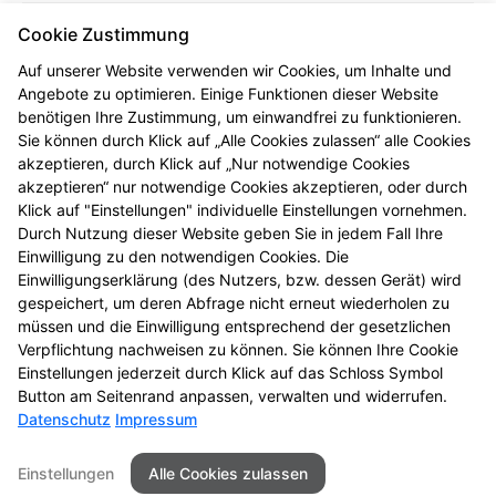
PLZ/Ort:
Cookie Zustimmung
53113 Bonn
Auf unserer Website verwenden wir Cookies, um Inhalte und
Telefon:
Angebote zu optimieren. Einige Funktionen dieser Website
+49 (228) 632655
benötigen Ihre Zustimmung, um einwandfrei zu funktionieren.
Sie können durch Klick auf „Alle Cookies zulassen“ alle Cookies
Fax:
akzeptieren, durch Klick auf „Nur notwendige Cookies
+49 (228) 632937
akzeptieren“ nur notwendige Cookies akzeptieren, oder durch
Klick auf "Einstellungen" individuelle Einstellungen vornehmen.
E-Mail:
Durch Nutzung dieser Website geben Sie in jedem Fall Ihre
info@hofgarten-apotheke.de
Einwilligung zu den notwendigen Cookies. Die
Einwilligungserklärung (des Nutzers, bzw. dessen Gerät) wird
Öffnungszeiten
gespeichert, um deren Abfrage nicht erneut wiederholen zu
müssen und die Einwilligung entsprechend der gesetzlichen
Mo - Fr
: 08:00-19:00
Verpflichtung nachweisen zu können. Sie können Ihre Cookie
Sa
: 09:00-18:00
Einstellungen jederzeit durch Klick auf das Schloss Symbol
Button am Seitenrand anpassen, verwalten und widerrufen.
Datenschutz
Impressum
Kontakt
Impressum
Datenschutz
Einstellungen
Alle Cookies zulassen
Barrierefreiheit