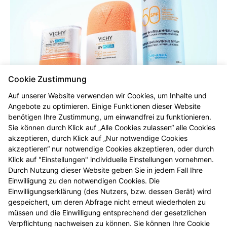
Cookie Zustimmung
Auf unserer Website verwenden wir Cookies, um Inhalte und
Angebote zu optimieren. Einige Funktionen dieser Website
benötigen Ihre Zustimmung, um einwandfrei zu funktionieren.
Am Samstag, den 8. August findet unsere nächste
Sie können durch Klick auf „Alle Cookies zulassen“ alle Cookies
Vichy "2+1" Aktion statt:
akzeptieren, durch Klick auf „Nur notwendige Cookies
akzeptieren“ nur notwendige Cookies akzeptieren, oder durch
Beim Kauf von drei Produkten erhalten Sie das
Klick auf "Einstellungen" individuelle Einstellungen vornehmen.
günstigste gratis.
Durch Nutzung dieser Website geben Sie in jedem Fall Ihre
Einwilligung zu den notwendigen Cookies. Die
Wir freuen uns auf Ihren Besuch. Wenn Sie persönlich
Einwilligungserklärung (des Nutzers, bzw. dessen Gerät) wird
nicht vorbeikommen können, nutzen Sie gerne
gespeichert, um deren Abfrage nicht erneut wiederholen zu
unseren kostenfreien Lieferservice - Anruf genügt
müssen und die Einwilligung entsprechend der gesetzlichen
unter 0800 6326550.
Verpflichtung nachweisen zu können. Sie können Ihre Cookie